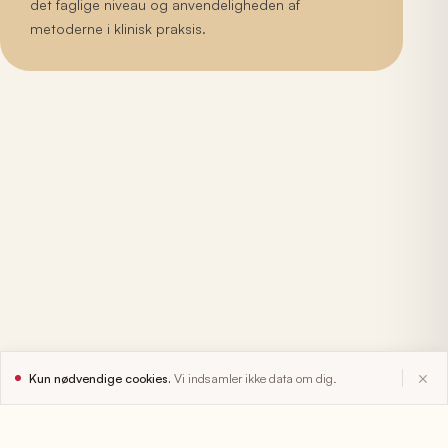
det faglige niveau og anvendeligheden af
metoderne i klinisk praksis.
×
Kun nødvendige cookies.
Vi indsamler ikke data om dig.