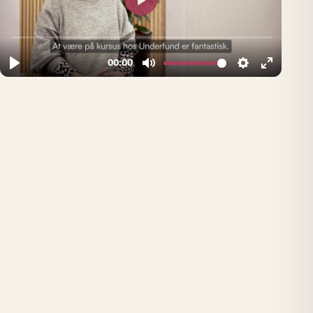
bruge fremadrettet, og vi lærte meget omkring vores dreng.
I den periode vi gik hos Anna voksede vores dreng, og han er
blevet meget bedre til at sætte ord på sine følelser, og hvis
der er noget der fylder for ham.