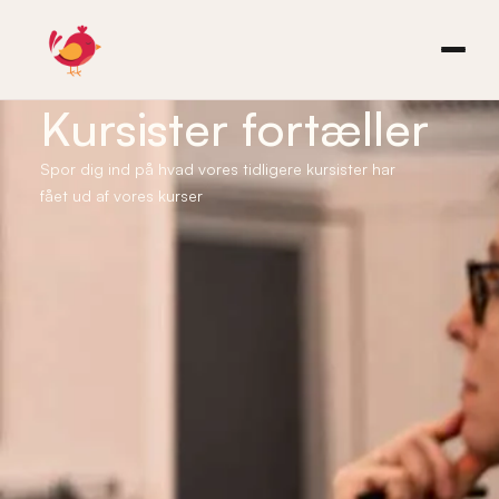
Kursister fortæller
Spor dig ind på hvad vores tidligere kursister har
fået ud af vores kurser