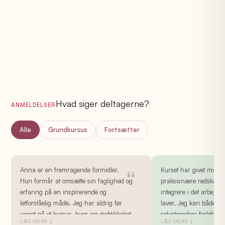
Hvad siger deltagerne?
ANMELDELSER
Alle
Grundkursus
Fortsætter
Anna er en fremragende formidler.
Kurset har givet mig n
Hun formår at omsætte sin faglighed og
praksisnære redskaber,
erfaring på en inspirerende og
integrere i det arbejde,
letforståelig måde. Jeg har aldrig før
laver. Jeg kan både b
været på et kursus, hvor jeg øjeblikkeligt
selvstændige forløb o
LÆS MERE ↓
LÆS MERE ↓