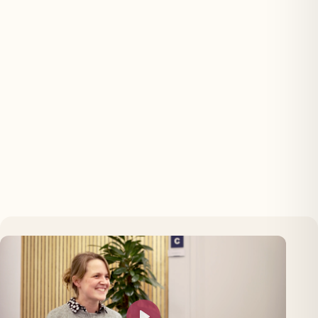
- Villads' mor
Vores dreng havde fået angst for hunde, og det
begrænsede både ham og os som familie. Vi havde ikke selv
kunnet løse det og søgte derfor hjælp. Derudover var han
også begyndt at lave nogle 'ritualer', som bekymrede os.
Anna formåede med det samme at få en tillidsfuld relation
med vores dreng, og der skete straks en forbedring. Hun
talte på en forståelig og rolig måde, så vores dreng helt
naturligt åbnede op for hende og fortalte hvordan han havde
det.
Vi forældre fik også en række gode redskaber, som vi kan