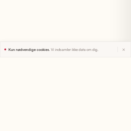
×
Kun nødvendige cookies.
Vi indsamler ikke data om dig.
KLINISK HYPNOTERAPI
Efteruddannelse for
sundhedsprofessionelle