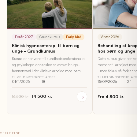
Forår 2027
Grundkursus
Early bird
Vinter 2026
Klinisk hypnoseterapi til børn og
Behandling af kro
unge - Grundkursus
hos børn og unge
Kursus er henvendt til sundhedsprofessionelle
Dette kursus giver konkr
og psykologer, der ønsker at lære at bruge
metoder til arbejdet me
hypnoterapi i det kliniske arbejde med børn,
- med fokus på forklarin
unge og familier.
børnehøjde, familieinddr
TILMELDINGSFRIST
PLADSER
TILMELDINGSFRIST
PLAD
01/11/2026
18
15/09/2026
24
kan bruges direkte i prak
14.500 kr.
→
Fra 4.800 kr.
16.500 kr.
OPTAGELSE