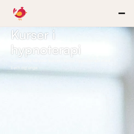
Kurser i
hypnoterapi
Underfund tilbyder kurser i klinisk hypnoterapi med
børn og unge