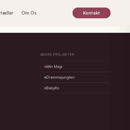
rtæller
Om Os
Kontakt
ANDRE PROJEKTER
Min Magi
Drømmejunglen
BabyRo