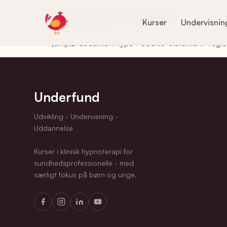
Cookie Politik
Kurser
Undervisnin
[cmplz-document type="cookie-statement" regio
Underfund
Udvikling - Undervisning -
Uddannelse
Kurser i klinisk hypnoterapi for
sundhedsprofessionelle - med
særligt fokus på børn og unge.