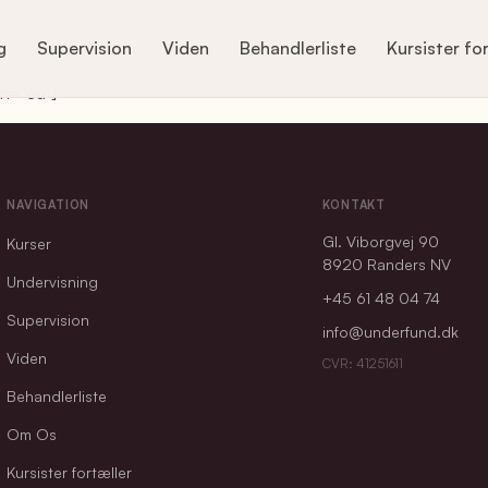
g
Supervision
Viden
Behandlerliste
Kursister fo
n="eu"]
NAVIGATION
KONTAKT
Gl. Viborgvej 90
Kurser
8920 Randers NV
Undervisning
+45 61 48 04 74
Supervision
info@underfund.dk
Viden
CVR: 41251611
Behandlerliste
Om Os
Kursister fortæller