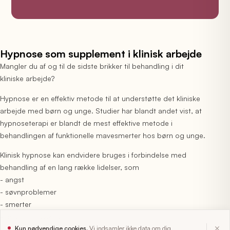
Hypnose som supplement i klinisk arbejde
Mangler du af og til de sidste brikker til behandling i dit
kliniske arbejde?
Hypnose er en effektiv metode til at understøtte det kliniske
arbejde med børn og unge. Studier har blandt andet vist, at
hypnoseterapi er blandt de mest effektive metode i
behandlingen af funktionelle mavesmerter hos børn og unge.
Klinisk hypnose kan endvidere bruges i forbindelse med
behandling af en lang række lidelser, som
- angst
- søvnproblemer
- smerter
- nedsat selvværd
×
Kun nødvendige cookies.
Vi indsamler ikke data om dig.
- skolevægring mv.